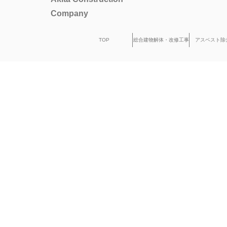
Company
TOP
総合建物解体・改修工事
アスベスト除